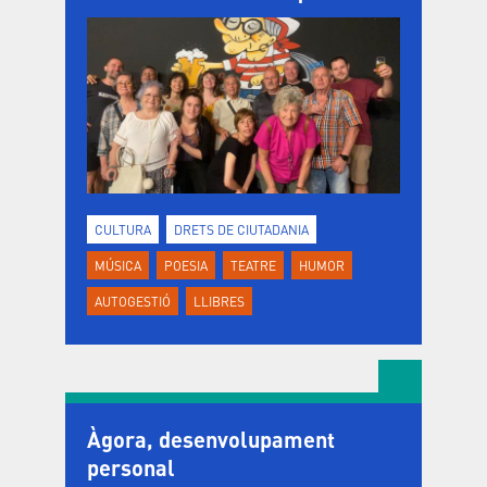
CULTURA
DRETS DE CIUTADANIA
MÚSICA
POESIA
TEATRE
HUMOR
AUTOGESTIÓ
LLIBRES
Àgora, desenvolupament
personal