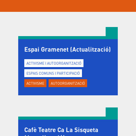
Espai Gramenet (Actualització)
ACTIVISME I AUTOORGANITZACIÓ
ESPAIS COMUNS I PARTICIPACIÓ
ACTIVISME
AUTOORGANITZACIÓ
Cafè Teatre Ca La Sisqueta