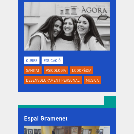
CURES
EDUCACIÓ
SANITAT
PSICOLOGIA
LOGOPÈDIA
DESENVOLUPAMENT PERSONAL
MÚSICA
Espai Gramenet