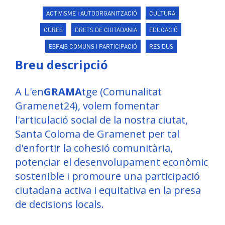
ACTIVISME I AUTOORGANITZACIÓ
CULTURA
CURES
DRETS DE CIUTADANIA
EDUCACIÓ
ESPAIS COMUNS I PARTICIPACIÓ
RESIDUS
Breu descripció
A L'en
GRAMA
tge (Comunalitat
Gramenet24), volem fomentar
l'articulació social de la nostra ciutat,
Santa Coloma de Gramenet per tal
d'enfortir la cohesió comunitària,
potenciar el desenvolupament econòmic
sostenible i promoure una participació
ciutadana activa i equitativa en la presa
de decisions locals.