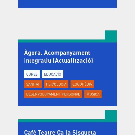
Àgora. Acompanyament
integratiu (Actualització)
CURES
EDUCACIÓ
SANITAT
PSICOLOGIA
LOGOPÈDIA
DESENVOLUPAMENT PERSONAL
MÚSICA
Cafè Teatre Ca la Sisqueta