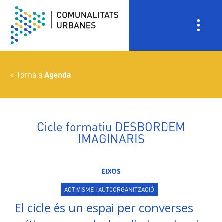
Vés
al
contingut
Torna a
Agenda
Cicle formatiu DESBORDEM
IMAGINARIS
EIXOS
ACTIVISME I AUTOORGANITZACIÓ
El cicle és un espai per converses