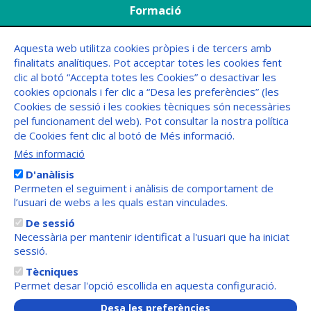
Formació
Agenda
Aquesta web utilitza cookies pròpies i de tercers amb
finalitats analítiques. Pot acceptar totes les cookies fent
Menú
FAQs
clic al botó “Accepta totes les Cookies” o desactivar les
Peu
cookies opcionals i fer clic a “Desa les preferències” (les
Cookies de sessió i les cookies tècniques són necessàries
pel funcionament del web). Pot consultar la nostra política
de Cookies fent clic al botó de Més informació.
Més informació
D'anàlisis
Permeten el seguiment i anàlisis de comportament de
l’usuari de webs a les quals estan vinculades.
De sessió
Necessària per mantenir identificat a l'usuari que ha iniciat
sessió.
Tècniques
Permet desar l'opció escollida en aquesta configuració.
Menú
Avís legal
Desa les preferències