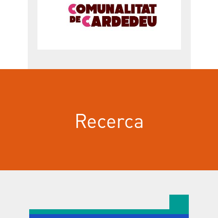
Versembrant
Recerca
Artijoc
Maraki en bicicleta