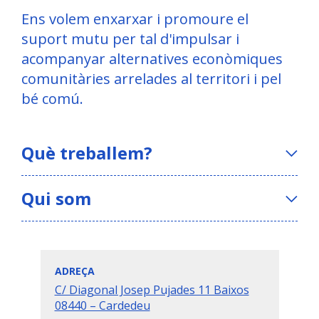
Ens volem enxarxar i promoure el
suport mutu per tal d'impulsar i
acompanyar alternatives econòmiques
comunitàries arrelades al territori i pel
bé comú.
Què treballem?
Qui som
La Fresca Agroecològica SCCL
ADREÇA
C/ Diagonal Josep Pujades 11 Baixos
08440 – Cardedeu