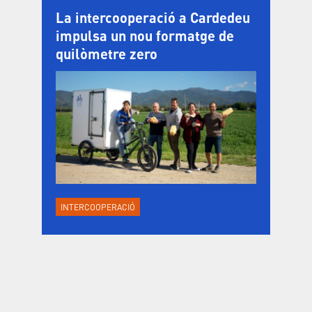
La intercooperació a Cardedeu
impulsa un nou formatge de
quilòmetre zero
INTERCOOPERACIÓ