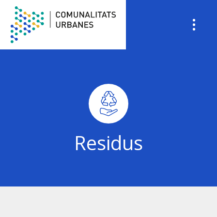
Vés
al
contingut
Residus