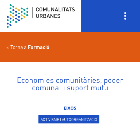
Vés
al
contingut
Torna a
Formació
Economies comunitàries, poder
comunal i suport mutu
EIXOS
ACTIVISME I AUTOORGANITZACIÓ