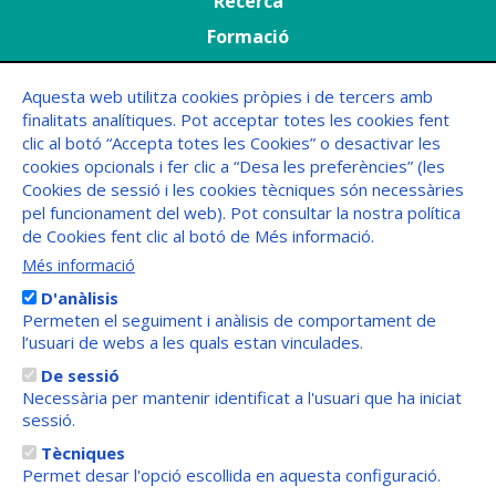
Recerca
Formació
Agenda
Aquesta web utilitza cookies pròpies i de tercers amb
finalitats analítiques. Pot acceptar totes les cookies fent
Menú
FAQs
clic al botó “Accepta totes les Cookies” o desactivar les
Peu
cookies opcionals i fer clic a “Desa les preferències” (les
Cookies de sessió i les cookies tècniques són necessàries
pel funcionament del web). Pot consultar la nostra política
de Cookies fent clic al botó de Més informació.
Més informació
D'anàlisis
Permeten el seguiment i anàlisis de comportament de
l’usuari de webs a les quals estan vinculades.
De sessió
Necessària per mantenir identificat a l'usuari que ha iniciat
sessió.
Tècniques
Permet desar l'opció escollida en aquesta configuració.
Menú