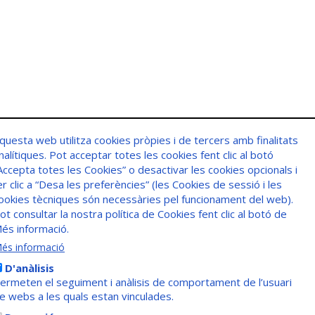
questa web utilitza cookies pròpies i de tercers amb finalitats
nalítiques. Pot acceptar totes les cookies fent clic al botó
Accepta totes les Cookies” o desactivar les cookies opcionals i
er clic a “Desa les preferències” (les Cookies de sessió i les
ookies tècniques són necessàries pel funcionament del web).
ot consultar la nostra política de Cookies fent clic al botó de
és informació.
és informació
D'anàlisis
ermeten el seguiment i anàlisis de comportament de l’usuari
e webs a les quals estan vinculades.