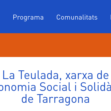
Navegació
Programa
Comunalitats
principal
La Teulada, xarxa de
onomia Social i Solidà
de Tarragona