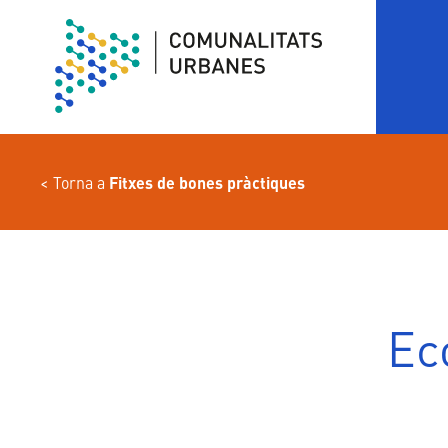
Vés
al
contingut
Torna a
Fitxes de bones pràctiques
Ec