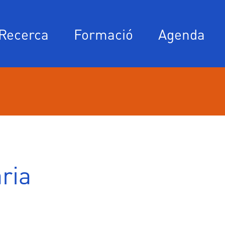
Recerca
Formació
Agenda
ria