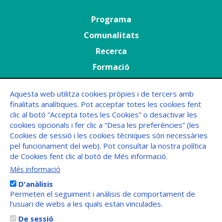
Menú
Programa
principal
Comunalitats
Recerca
Formació
Agenda
Aquesta web utilitza cookies pròpies i de tercers amb
finalitats analítiques. Pot acceptar totes les cookies fent
Menú
FAQs
clic al botó “Accepta totes les Cookies” o desactivar les
Peu
cookies opcionals i fer clic a “Desa les preferències” (les
Cookies de sessió i les cookies tècniques són necessàries
pel funcionament del web). Pot consultar la nostra política
de Cookies fent clic al botó de Més informació.
Més informació
D'anàlisis
Permeten el seguiment i anàlisis de comportament de
l’usuari de webs a les quals estan vinculades.
De sessió