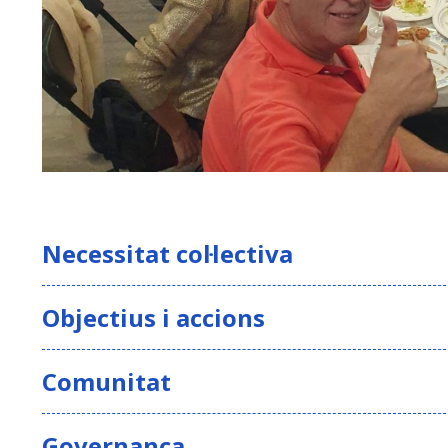
Necessitat col·lectiva
Objectius i accions
Comunitat
Fomentar la col·laboració mútua i la com
Governança