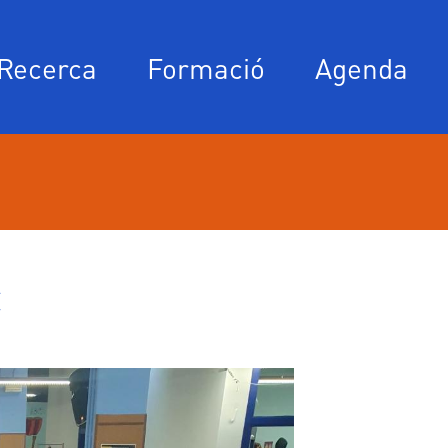
Recerca
Formació
Agenda
C