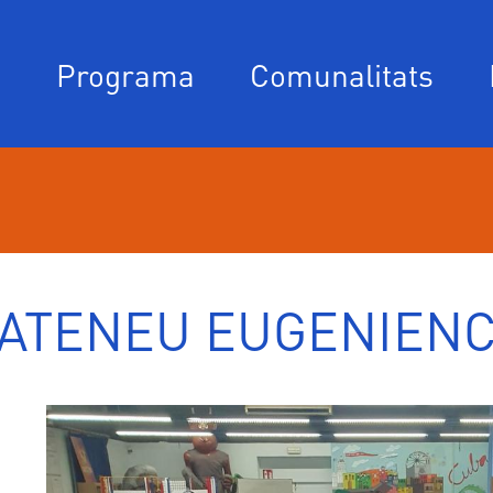
Navegació
Programa
Comunalitats
principal
ATENEU EUGENIEN