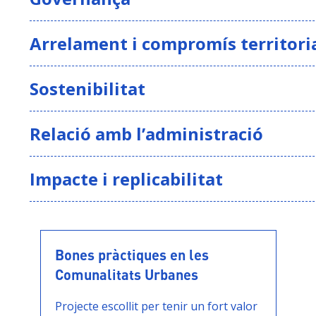
les entitats
Oferir espai de trobada de les entitats i
L’Ate
Arrelament i compromís territori
Can Gibert
confl
Treballar per la governança d’ un espa
donan
Sostenibilitat
entre
Incidir en el sentiment de pertinença col
Relació amb l’administració
Des 
amb 
relac
Impacte i replicabilitat
una 
veïn
proxi
obser
Bones pràctiques en les
detec
Comunalitats Urbanes
sorge
Projecte escollit per tenir un fort valor