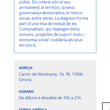
públic. Els criteris són el seu
arrelament al territori, la seva
governança democràtica, el retorn
social, entre altres. La diagnosi forma
part d'una línia de treball de les
Comunalitats, qui mapegen béns
Form
comuns, projectes de suport mutu i
col·l
economia social i solidària als seus
activ
territoris.
espor
cult
ADREÇA
Hi ha
Carrer del Montseny, 74, 78, 17006
l’as
Girona
mà, l
HORARIS
plat
De dilluns a dissabte de 10h a 21h
ciut
com 
FORMA JURÍDICA